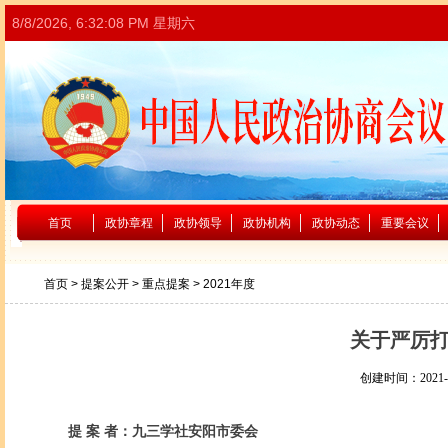
8/8/2026, 6:32:08 PM 星期六
首页
政协章程
政协领导
政协机构
政协动态
重要会议
首页
>
提案公开
>
重点提案
> 2021年度
关于严厉
创建时间：
2021-
提
案
者：九三学社安阳市委会