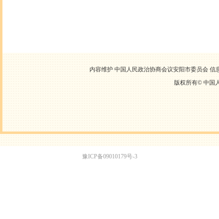
内容维护 中国人民政治协商会议安阳市委员会 信息中心
版权所有©
中国
豫ICP备09010179号-3