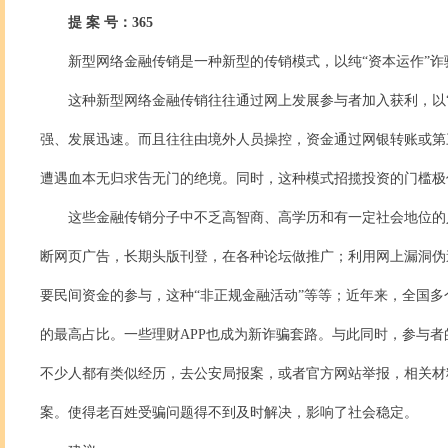
提
案
号：
365
新型网络金融传销是一种新型的传销模式，以纯
“资本运作”
这种新型网络金融传销往往通过网上发展参与者加入获利，以
强、发展迅速。而且往往由境外人员操控，资金通过网银转账或第
遭遇血本无归求告无门的绝境。同时，这种模式招揽投资的门槛极
这些金融传销分子中不乏高智商、高学历和有一定社会地位的
断网页广告，长期头版刊登，在各种论坛做推广；利用网上漏洞伪
要民间资金的参与，这种“非正规金融活动”等等；近年来，全国多
的最高占比。一些理财APP也成为新诈骗套路。与此同时，参与
不少人都有类似经历，去公安局报案，或者官方网站举报，相关材
案。使得老百姓受骗问题得不到及时解决，影响了社会稳定。