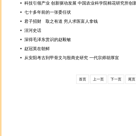
科技引领产业 创新驱动发展 中国农业科学院棉花研究所创
七十多年前的一张委任状
君子招财 取之有道 穷人求医富人拿钱
洹河史话
深得毛泽东赏识的赵毅敏
赵冠英在朝鲜
从安阳考古到甲骨文与殷商史研究 一代宗师胡厚宣
首页
上一页
下一页
尾页