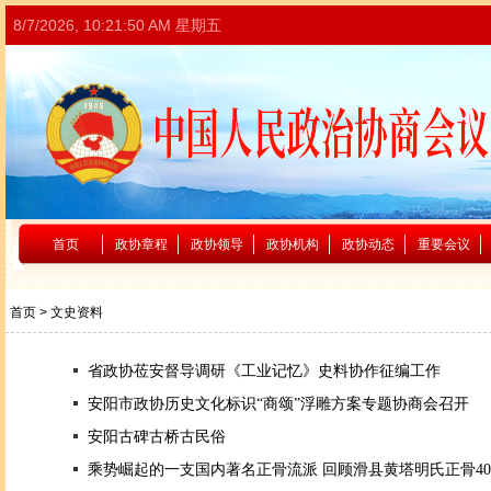
8/7/2026, 10:21:50 AM 星期五
首页
政协章程
政协领导
政协机构
政协动态
重要会议
首页
> 文史资料
省政协莅安督导调研《工业记忆》史料协作征编工作
安阳市政协历史文化标识“商颂”浮雕方案专题协商会召开
安阳古碑古桥古民俗
乘势崛起的一支国内著名正骨流派 回顾滑县黄塔明氏正骨4